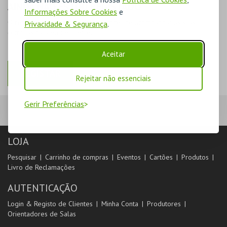
AINDA NÃO ESTOU REGISTADO
Informações Sobre Cookies
e
O registo na plataforma BOL permite-lhe acompanhar as suas
Privacidade & Segurança
.
compras na área de cliente.
Aceitar
REGISTAR
Rejeitar não essenciais
Gerir Preferências
LOJA
Pesquisar
Carrinho de compras
Eventos
Cartões
Produtos
Livro de Reclamações
AUTENTICAÇÃO
Login & Registo de Clientes
Minha Conta
Produtores
Orientadores de Salas