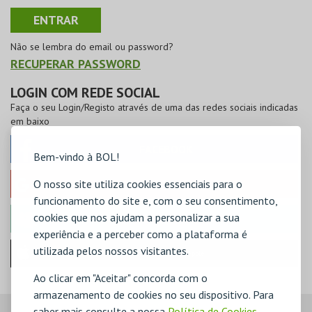
Não se lembra do email ou password?
RECUPERAR PASSWORD
LOGIN COM REDE SOCIAL
Faça o seu Login/Registo através de uma das redes sociais indicadas
em baixo
FACEBOOK
Bem-vindo à BOL!
O nosso site utiliza cookies essenciais para o
GOOGLE
funcionamento do site e, com o seu consentimento,
cookies que nos ajudam a personalizar a sua
MICROSOFT
experiência e a perceber como a plataforma é
utilizada pelos nossos visitantes.
Iniciar sessão com a Apple
Ao clicar em "Aceitar" concorda com o
armazenamento de cookies no seu dispositivo. Para
saber mais consulte a nossa
Política de Cookies
,