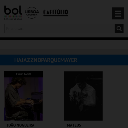
Olá,
iniciar sessão
PT
0
CARRINHO
HAJAZZNOPARQUEMAYER
EVENTOS
ESGOTADO
CARTÕES
PRODUTOS
JOÃO NOGUEIRA
MATEUS