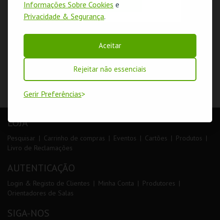
OK
Informações Sobre Cookies
e
Privacidade & Segurança
.
Aceitar
Rejeitar não essenciais
Gerir Preferências
LOJA
Pesquisar
Carrinho de compras
Eventos
Cartões
Produtos
Livro de Reclamações
AUTENTICAÇÃO
Login & Registo de Clientes
Minha Conta
Produtores
Orientadores de Salas
SIGA-NOS