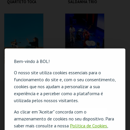
QUARTETO TOCA
SALDANHA TRIO
COLTRANE'S
SOUND
CAPITÓLIO.
CAPITÓLIO.
MAIS INFO
MAIS INFO
COMPRAR
Bem-vindo à BOL!
MARTA GARRETT
BODE WILSON
O nosso site utiliza cookies essenciais para o
"ASSANHADO"
QUARTETO
funcionamento do site e, com o seu consentimento,
cookies que nos ajudam a personalizar a sua
CAPITÓLIO.
CAPITÓLIO.
experiência e a perceber como a plataforma é
utilizada pelos nossos visitantes.
MAIS INFO
MAIS INFO
Ao clicar em "Aceitar" concorda com o
O evento escolhido não está disponível
COMPRAR
COMPRAR
armazenamento de cookies no seu dispositivo. Para
saber mais consulte a nossa
Política de Cookies
,