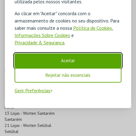
utilizada pelos nossos visitantes.
3 Lojas - Worten Guarda
Guarda
Ao clicar em "Aceitar" concorda com o
6 Lojas - Worten Ilha da Madeira
armazenamento de cookies no seu dispositivo. Para
Ilha da Madeira
saber mais consulte a nossa
Política de Cookies
,
1 Lojas - Worten Ilha de S. Miguel
Ilha de S. Miguel
Informações Sobre Cookies
e
1 Lojas - Worten Ilha do Faial
Privacidade & Segurança
.
Ilha do Faial
2 Lojas - Worten Ilha Terceira
Ilha Terceira
Aceitar
9 Lojas - Worten Leiria
Leiria
Rejeitar não essenciais
25 Lojas - Worten Lisboa
Lisboa
4 Lojas - Worten Portalegre
Gerir Preferências
Portalegre
37 Lojas - Worten Porto
Porto
13 Lojas - Worten Santarém
Santarém
21 Lojas - Worten Setúbal
Setúbal