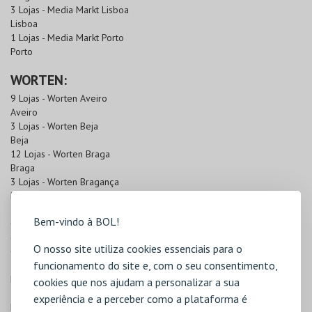
3 Lojas - Media Markt Lisboa
Lisboa
1 Lojas - Media Markt Porto
Porto
WORTEN:
9 Lojas - Worten Aveiro
Aveiro
3 Lojas - Worten Beja
Beja
12 Lojas - Worten Braga
Braga
3 Lojas - Worten Bragança
Bragança
5 Lojas - Worten Castelo Branco
Bem-vindo à BOL!
Castelo Branco
6 Lojas - Worten Coimbra
O nosso site utiliza cookies essenciais para o
Coimbra
funcionamento do site e, com o seu consentimento,
5 Lojas - Worten Évora
Évora
cookies que nos ajudam a personalizar a sua
12 Lojas - Worten Faro
experiência e a perceber como a plataforma é
Faro