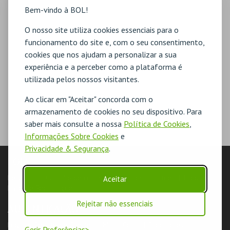
Bem-vindo à BOL!
O nosso site utiliza cookies essenciais para o
funcionamento do site e, com o seu consentimento,
cookies que nos ajudam a personalizar a sua
experiência e a perceber como a plataforma é
utilizada pelos nossos visitantes.
Ao clicar em "Aceitar" concorda com o
armazenamento de cookies no seu dispositivo. Para
saber mais consulte a nossa
Política de Cookies
,
Informações Sobre Cookies
e
Privacidade & Segurança
.
LOJA
Pesquisar
Carrinho de compras
Eventos
Cartões
Produtos
Aceitar
Livro de Reclamações
Rejeitar não essenciais
AUTENTICAÇÃO
Login & Registo de Clientes
Minha Conta
Produtores
Gerir Preferências