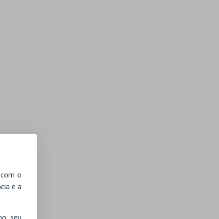
, com o
cia e a
no seu