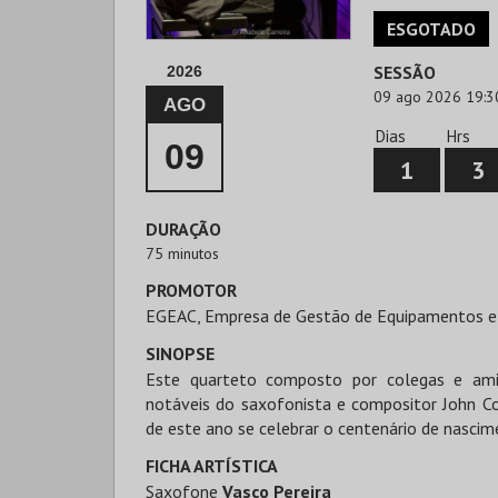
ESGOTADO
SESSÃO
2026
09 ago 2026 19:3
AGO
Dias
Hrs
09
1
3
DURAÇÃO
75 minutos
PROMOTOR
EGEAC, Empresa de Gestão de Equipamentos e
SINOPSE
Este quarteto composto por colegas e ami
notáveis do saxofonista e compositor John Co
de este ano se celebrar o centenário de nascim
FICHA ARTÍSTICA
Saxofone
Vasco Pereira