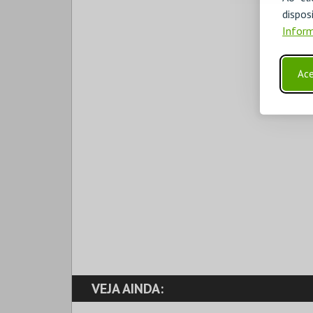
disp
Inform
Ace
VEJA AINDA: