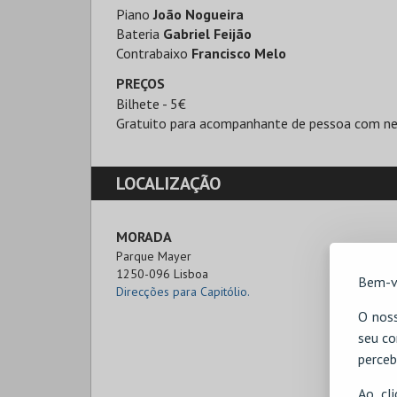
Piano
João Nogueira
Bateria
Gabriel Feijão
Contrabaixo
Francisco Melo
PREÇOS
Bilhete - 5€
Gratuito para acompanhante de pessoa com nec
LOCALIZAÇÃO
MORADA
Parque Mayer

1250-096 Lisboa
Bem-v
Direcções para Capitólio.
O noss
seu co
perceb
Ao cl