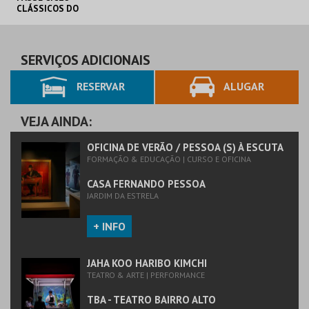
CLÁSSICOS DO
BRASIL
CAPITÓLIO.
AQUISIÇÃO
SERVIÇOS ADICIONAIS
RESERVAR
ALUGAR
MAIS INFO
COMPRAR
VEJA AINDA:
OFICINA DE VERÃO / PESSOA (S) À ESCUTA
FORMAÇÃO & EDUCAÇÃO | CURSO E OFICINA
CASA FERNANDO PESSOA
JARDIM DA ESTRELA
+ INFO
JAHA KOO HARIBO KIMCHI
TEATRO & ARTE | PERFORMANCE
TBA - TEATRO BAIRRO ALTO