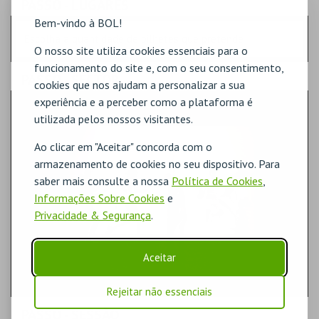
PASSO
- LUGARES
Bem-vindo à BOL!
Escolha a quantidade de bilhetes que pretende
O nosso site utiliza cookies essenciais para o
funcionamento do site e, com o seu consentimento,
PASSO
- SECTOR
cookies que nos ajudam a personalizar a sua
experiência e a perceber como a plataforma é
GERAL
utilizada pelos nossos visitantes.
Ao clicar em "Aceitar" concorda com o
armazenamento de cookies no seu dispositivo. Para
saber mais consulte a nossa
Política de Cookies
,
Informações Sobre Cookies
e
Privacidade & Segurança
.
Aceitar
Rejeitar não essenciais
PASSO
- SESSÃO